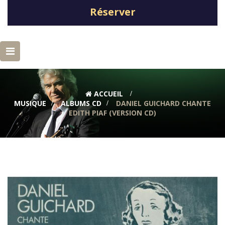
Réserver
Basculer
la
navigation
ACCUEIL
>
MUSIQUE
>
ALBUMS CD
>
DANIEL GUICHARD CHANTE
EDITH PIAF (VERSION CD)