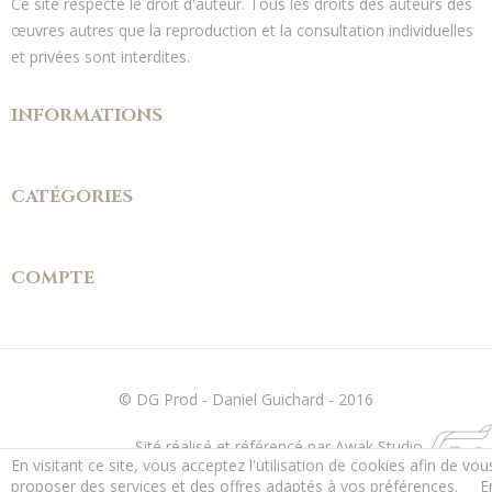
Ce site respecte le droit d'auteur. Tous les droits des auteurs des
œuvres autres que la reproduction et la consultation individuelles
et privées sont interdites.
INFORMATIONS
CATÉGORIES
COMPTE
© DG Prod - Daniel Guichard - 2016
Sité réalisé et référencé par Awak Studio
En visitant ce site, vous acceptez l'utilisation de cookies afin de vou
proposer des services et des offres adaptés à vos préférences.
E