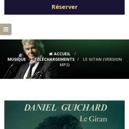
Réserver
Basculer
la
navigation
ACCUEIL
>
MUSIQUE
>
TÉLÉCHARGEMENTS
>
LE GITAN (VERSION
MP3)