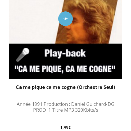
Ca me pique ca me cogne (Orchestre Seul)
Année 1991 Production : Daniel Guichard-DG
PROD 1 Titre MP3 320Kbits/s
1,99€